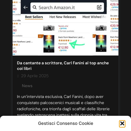
Da cantante a scrittore, Carl Fanini al top anche
coi libri
29 Aprile 2025
News
In un’intervista esclusiva, Carl Fanini, dopo aver
conquistato palcoscenici musicali e classifiche
radiofoniche, ora trionfa dagli scaffali delle librerie
svelando retroscena inattesi sulla doppia vita tra
note e parole. “Nelle canzoni devi colpire in 3
Gestisci Consenso Cookie
minuti, nei libri hai il lusso di scavare”, racconta,