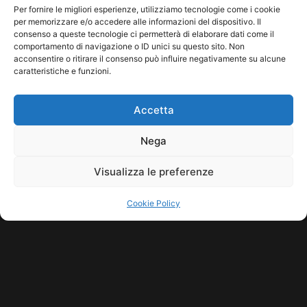
spiegando come la musica richieda immediatezza
Per fornire le migliori esperienze, utilizziamo tecnologie come i cookie
mentre la scrittura sia un […]
per memorizzare e/o accedere alle informazioni del dispositivo. Il
consenso a queste tecnologie ci permetterà di elaborare dati come il
Leggi tutto...
comportamento di navigazione o ID unici su questo sito. Non
acconsentire o ritirare il consenso può influire negativamente su alcune
caratteristiche e funzioni.
Accetta
Nega
Visualizza le preferenze
Cookie Policy
COPYRIGHT © 2026 SINDACATO DEL SUONO | MADE WITH
BY KDOPE
S.R.L. | P.IVA 11771560965. ALL RIGHTS RESERVED.