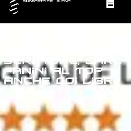
Sindacato Del Suono
Da Cantante A
Scrittore, Carl
Fanini Al Top
Anche Coi Libri