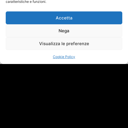
caratteristiche e funzioni.
Accetta
Nega
Visualizza le preferenze
Cookie Policy
Home
»
News
»
Da cantante a
29/04/2025
scrittore, Carl Fanini al top anche coi
Riccardo Sada
libri
In un’intervista esclusiva, Carl Fanini, dopo aver conquistato
palcoscenici musicali e classifiche radiofoniche, ora trionfa dagli
scaffali delle librerie svelando retroscena inattesi sulla doppia