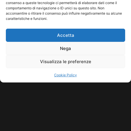
Leggi tutto...
consenso a queste tecnologie ci permetterà di elaborare dati come il
comportamento di navigazione o ID unici su questo sito. Non
acconsentire o ritirare il consenso può influire negativamente su alcune
caratteristiche e funzioni.
Accetta
Nega
Visualizza le preferenze
Cookie Policy
COPYRIGHT © 2026 SINDACATO DEL SUONO | MADE WITH
BY KDOPE
S.R.L. | P.IVA 11771560965. ALL RIGHTS RESERVED.