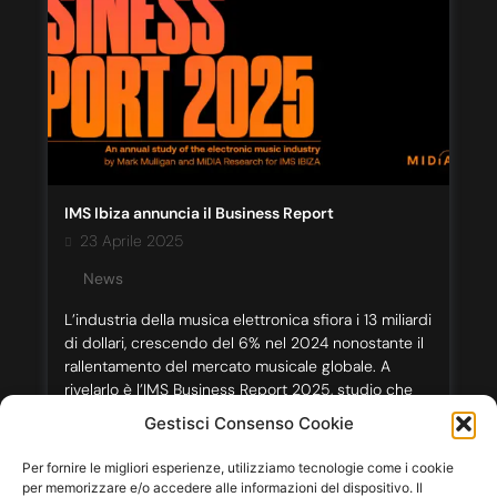
IMS Ibiza annuncia il Business Report
23 Aprile 2025
News
L’industria della musica elettronica sfiora i 13 miliardi
di dollari, crescendo del 6% nel 2024 nonostante il
rallentamento del mercato musicale globale. A
rivelarlo è l’IMS Business Report 2025, studio che
mette in luce l’esplosione di generi come l’Afro
Gestisci Consenso Cookie
House, mix di ritmi africani e house music, e il Drum
& Bass, con i suoi […]
Per fornire le migliori esperienze, utilizziamo tecnologie come i cookie
per memorizzare e/o accedere alle informazioni del dispositivo. Il