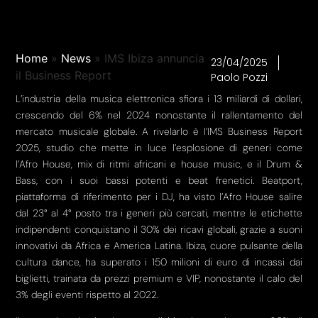
Home
»
News
»
IMS Ibiza annuncia
23/04/2025
il Business Report
Paolo Pozzi
L’industria della musica elettronica sfiora i 13 miliardi di dollari,
crescendo del 6% nel 2024 nonostante il rallentamento del
mercato musicale globale. A rivelarlo è l’IMS Business Report
2025, studio che mette in luce l’esplosione di generi come
l’Afro House, mix di ritmi africani e house music, e il Drum &
Bass, con i suoi bassi potenti e beat frenetici. Beatport,
piattaforma di riferimento per i DJ, ha visto l’Afro House salire
dal 23° al 4° posto tra i generi più cercati, mentre le etichette
indipendenti conquistano il 30% dei ricavi globali, grazie a suoni
innovativi da Africa e America Latina. Ibiza, cuore pulsante della
cultura dance, ha superato i 150 milioni di euro di incassi dai
biglietti, trainata da prezzi premium e VIP, nonostante il calo del
3% degli eventi rispetto al 2022.