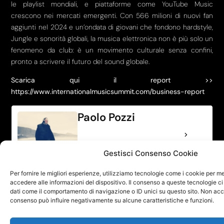
le playlist mondiali, e piattaforme come YouTube Music
crescono nei mercati emergenti. Con 566 milioni di nuovi fan
aggiunti nel 2024 e un’ondata di giovani che fondono hardstyle,
Jungle e sonorità globali, la musica elettronica non è più solo un
fenomeno da club: è un movimento culturale senza confini,
pronto a scrivere il futuro del sound globale.
Scarica qui il report >>
https://www.internationalmusicsummit.com/business-report
Paolo Pozzi
Vedi la biografia completa
Gestisci Consenso Cookie
Per fornire le migliori esperienze, utilizziamo tecnologie come i cookie per 
accedere alle informazioni del dispositivo. Il consenso a queste tecnologie ci
dati come il comportamento di navigazione o ID unici su questo sito. Non accon
consenso può influire negativamente su alcune caratteristiche e funzioni.
PRECEDENTE
SUCCESSIVO