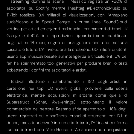
Il streaming domina la scena: il Messico registra un +60% di
ascoltatori su Spotify, mentre l’hashtag #ElectronicMusic su
TikTok totalizza 13,4 miliardi di visualizzazioni, con l’Amapiano
sudafricano e la Speed Garage in prima linea. SoundCloud,
vetrina per artisti emergenti, raddoppia i caricamenti di brani UK
Garage e il 42% delle riproduzioni riguarda tracce pubblicate
negli ultimi 18 mesi, segno di una generazione che mescola
passato e futuro. L’AI rivoluziona la creazione: 60 milioni di utenti
usano app musicali basate sull’intelligenza artificiale, e il 10% dei
fan ha sperimentato tool generativi per produrre brani o testi,
abbattendo i confini tra ascoltatori e artisti.
I festival riflettono il cambiamento: il 18% degli artisti in
cartellone nei top 100 eventi globali proviene dalla scena
elettronica, mentre acquisizioni miliardarie come quella di
Superstruct (Sónar, Awakenings) sottolineano il valore
commerciale del settore. Restano sfide aperte: solo il 16% degli
utenti registrati su AlphaTheta, brand di strumenti per DJ, è
donna, ma la tendenza è in crescita. Intanto, l’Africa si conferma
fucina di trend, con l’Afro House e l’Amapiano che conquistano