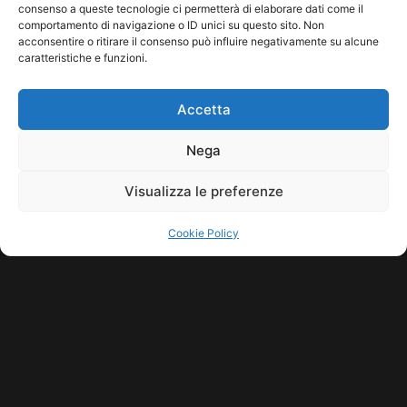
Leggi tutto...
consenso a queste tecnologie ci permetterà di elaborare dati come il
comportamento di navigazione o ID unici su questo sito. Non
acconsentire o ritirare il consenso può influire negativamente su alcune
caratteristiche e funzioni.
Accetta
Nega
Visualizza le preferenze
Cookie Policy
COPYRIGHT © 2026 SINDACATO DEL SUONO | MADE WITH
BY KDOPE
S.R.L. | P.IVA 11771560965. ALL RIGHTS RESERVED.