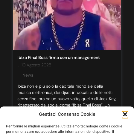
Ibiza Final Boss firma con un management
10 Agosto 2025
News
Ibiza non è più solo la capitale mondiale della
musica elettronica, dei djset infuocati e delle notti
senza fine: ora ha un nuovo volto, quello di Jack Kay,
ribattezzato dai social come “Ibiza Final Boss”. Un
nome che evoca videogiochi e sfide epiche,
Gestisci Consenso Cookie
perfetto per un ventiseienne di Newcastle
diventato star del web in poche […]
Per fornire le migliori esperienze, utilizziamo tecnologie come i cookie
per memorizzare e/o accedere alle informazioni del dispositivo. Il