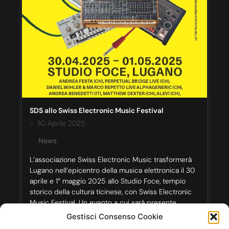
SDS allo Swiss Electronic Music Festival
30 Aprile 2025
News
L’associazione Swiss Electronic Music trasformerà
Lugano nell’epicentro della musica elettronica il 30
aprile e 1° maggio 2025 allo Studio Foce, tempio
storico della cultura ticinese, con Swiss Electronic
Music Festival. Un evento a cui sarà presente
Sindacato del Suono per realizzare delle interviste e
Gestisci Consenso Cookie
che celebra l’eredità pionieristica svizzera nel