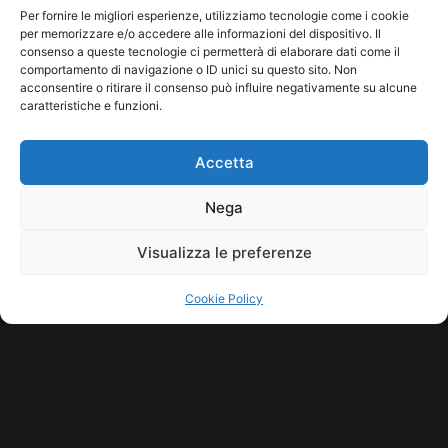
genere, dai mitici Yello alle sperimentazioni techno
Per fornire le migliori esperienze, utilizziamo tecnologie come i cookie
globali, con un […]
per memorizzare e/o accedere alle informazioni del dispositivo. Il
consenso a queste tecnologie ci permetterà di elaborare dati come il
Leggi tutto...
comportamento di navigazione o ID unici su questo sito. Non
acconsentire o ritirare il consenso può influire negativamente su alcune
caratteristiche e funzioni.
Accetta
Nega
Visualizza le preferenze
Cookie Policy
COPYRIGHT © 2026 SINDACATO DEL SUONO | MADE WITH
BY KDOPE
S.R.L. | P.IVA 11771560965. ALL RIGHTS RESERVED.