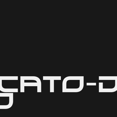
cato-D
o