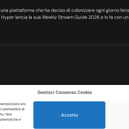
 una piattaforma che ha deciso di colonizzare ogni giorno feria
r Hyper lancia la sua Weekly Stream Guide 2026 e lo fa con un 
Gestisci Consenso Cookie
Sindacato del Suo
r memorizzare e/o
ci permetterà di
mondo della musi
ito. Non
Accetta
atteristiche e
tra beat e ascolta