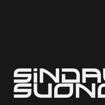
Sinda
Suon