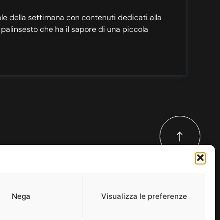
le della settimana con contenuti dedicati alla
palinsesto che ha il sapore di una piccola
no è una forza dinamica nel
ca dance, creando un ponte
Nega
Visualizza le preferenze
tori. Come etichetta,