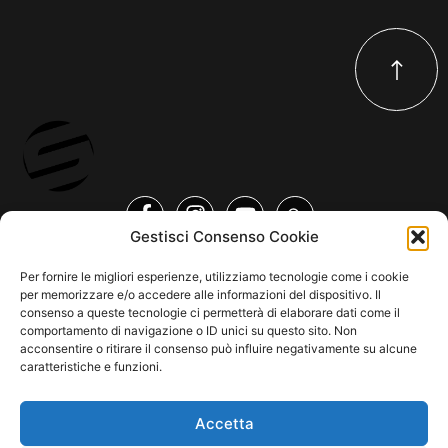
Gestisci Consenso Cookie
Per fornire le migliori esperienze, utilizziamo tecnologie come i cookie
per memorizzare e/o accedere alle informazioni del dispositivo. Il
COPYRIGHT © 2026 SINDACATO DEL SUONO | MADE WITH
BY KDOPE
consenso a queste tecnologie ci permetterà di elaborare dati come il
S.R.L. | P.IVA 11771560965. ALL RIGHTS RESERVED.
comportamento di navigazione o ID unici su questo sito. Non
acconsentire o ritirare il consenso può influire negativamente su alcune
caratteristiche e funzioni.
Accetta