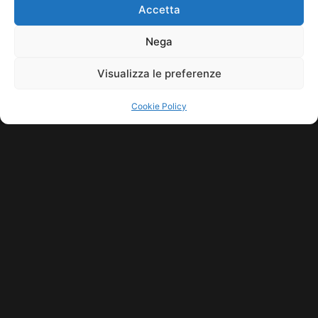
Accetta
Nega
Visualizza le preferenze
Cookie Policy
COPYRIGHT © 2026 SINDACATO DEL SUONO | MADE WITH
BY KDOPE
S.R.L. | P.IVA 11771560965. ALL RIGHTS RESERVED.