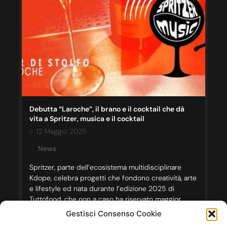
Debutta “Laroche”, il brano e il cocktail che dà
vita a Spritzer, musica e il cocktail
12 Maggio 2025
News
Spritzer, parte dell’ecosistema multidisciplinare
Kdope, celebra progetti che fondono creatività, arte
e lifestyle ed nata durante l’edizione 2025 di
Tuttofood, che non a caso ha riservato maggior
attenzione al mondo della mixology. Questo cocktail
Gestisci Consenso Cookie
diventa simbolo di una visione che avvicina mondi