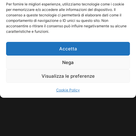
apparentemente distanti: la mixologia di alto livello
Per fornire le migliori esperienze, utilizziamo tecnologie come i cookie
e la produzione musicale underground. Noto […]
per memorizzare e/o accedere alle informazioni del dispositivo. Il
consenso a queste tecnologie ci permetterà di elaborare dati come il
Leggi tutto...
comportamento di navigazione o ID unici su questo sito. Non
acconsentire o ritirare il consenso può influire negativamente su alcune
caratteristiche e funzioni.
Accetta
Nega
Visualizza le preferenze
Cookie Policy
COPYRIGHT © 2026 SINDACATO DEL SUONO | MADE WITH
BY KDOPE
S.R.L. | P.IVA 11771560965. ALL RIGHTS RESERVED.