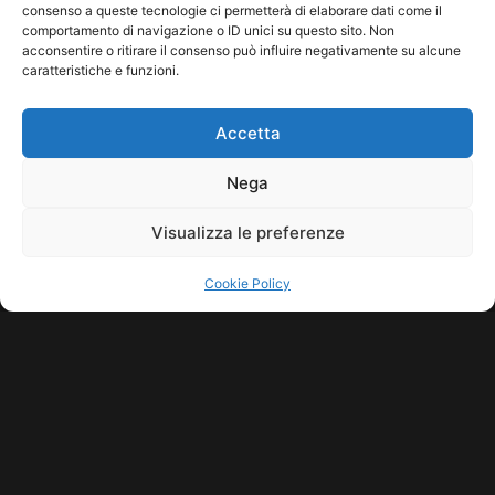
Leggi tutto...
consenso a queste tecnologie ci permetterà di elaborare dati come il
comportamento di navigazione o ID unici su questo sito. Non
acconsentire o ritirare il consenso può influire negativamente su alcune
caratteristiche e funzioni.
Accetta
Nega
Visualizza le preferenze
Cookie Policy
COPYRIGHT © 2026 SINDACATO DEL SUONO | MADE WITH
BY KDOPE
S.R.L. | P.IVA 11771560965. ALL RIGHTS RESERVED.