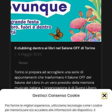
Il clubbing dentro ai libri nel Salone OFF di Torino
4 Maggio 2026
News
Torino si prepara ad accogliere una serie di
appuntamenti che trasformano il Salone OFF del
Salone del Libro in un vero presidio della memoria
musicale italiana. L’organizzazione è di Suono Libero,
e il filo conduttore che unisce gli eventi è uno solo:
Gestisci Consenso Cookie
la convinzione che la cultura club, quella dei dj, dei
locali storici e dei movimenti […]
Per fornire le migliori esperienze, utilizziamo tecnologie come i cookie
per memorizzare e/o accedere alle informazioni del dispositivo. Il