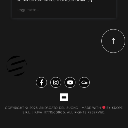
Leggi tutto...
COPYRIGHT © 2026 SINDACATO DEL SUONO | MADE WITH
BY KDOPE
S.R.L. | P.IVA 11771560965. ALL RIGHTS RESERVED.