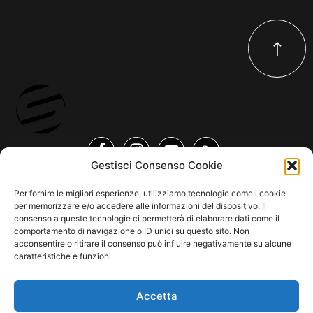
Gestisci Consenso Cookie
Per fornire le migliori esperienze, utilizziamo tecnologie come i cookie
per memorizzare e/o accedere alle informazioni del dispositivo. Il
COPYRIGHT © 2026 SINDACATO DEL SUONO | MADE WITH
BY KDOPE
consenso a queste tecnologie ci permetterà di elaborare dati come il
S.R.L. | P.IVA 11771560965. ALL RIGHTS RESERVED.
comportamento di navigazione o ID unici su questo sito. Non
acconsentire o ritirare il consenso può influire negativamente su alcune
caratteristiche e funzioni.
Accetta