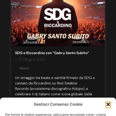
SDG e Riccardino con “Gabry Santo Subito”
27 Giugno 2025
News
Un omaggio tra beats e santità firmato da SDG e
cantato da Riccardino su Red Swallow
Records (ecosistema discografico Kdope), a
celebrare il dj italiano come icona globale della
musica elettronica. Il brano, un vortex di synth e
Gestisci Consenso Cookie
testi provocatori, ripercorre l’ascesa di Gabry Ponte
con il suo percorso dal Festival della Musica Italiana
Per fornire le migliori esperienze, utilizziamo tecnologie come i cookie
a Sanremo passando […]