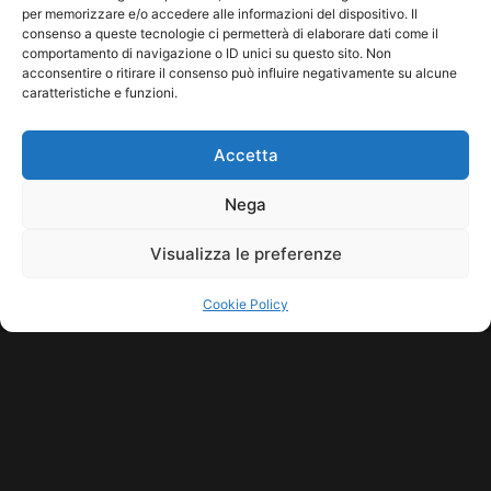
per memorizzare e/o accedere alle informazioni del dispositivo. Il
consenso a queste tecnologie ci permetterà di elaborare dati come il
Leggi tutto...
comportamento di navigazione o ID unici su questo sito. Non
acconsentire o ritirare il consenso può influire negativamente su alcune
caratteristiche e funzioni.
Accetta
Nega
Visualizza le preferenze
Cookie Policy
COPYRIGHT © 2026 SINDACATO DEL SUONO | MADE WITH
BY KDOPE
S.R.L. | P.IVA 11771560965. ALL RIGHTS RESERVED.