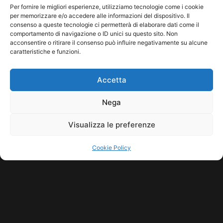
attese, l’installazione “Infinito/Finito” di Donatella
Per fornire le migliori esperienze, utilizziamo tecnologie come i cookie
Pinocci, che trasformerà l’Osservatorio in […]
per memorizzare e/o accedere alle informazioni del dispositivo. Il
consenso a queste tecnologie ci permetterà di elaborare dati come il
Leggi tutto...
comportamento di navigazione o ID unici su questo sito. Non
acconsentire o ritirare il consenso può influire negativamente su alcune
caratteristiche e funzioni.
Accetta
Nega
Visualizza le preferenze
Cookie Policy
COPYRIGHT © 2026 SINDACATO DEL SUONO | MADE WITH
BY KDOPE
S.R.L. | P.IVA 11771560965. ALL RIGHTS RESERVED.